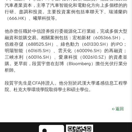
汽車產業資本，主導了汽車智能化和電動化方向上多個標的的
行研、盡調和投資。主要投資案例包括車聯天下、瑞浦蘭鈞
（666.HK）、曦華科技等。
他亦曾任職於中信證券投行委能源化工行業組，完成多個大型
融資和並購交易。相關案例包括：宏柏新材（605366.SH）、
佰維存儲（688525.SH）、綠色動力（601330.SH）的IPO；
明陽智能（601615.SH）、雲天化（600096.SH）的再融資；
三峽水利（600116.SH）、愛康科技（002610.SZ）的資產並
購。更早前，段質宇曾在彭博（Bloomberg）擔任光伏行業分
析師。
段質宇先生是CFA持證人。他分別於武漢大學遙感信息工程學
院、杜克大學環境學院取得學士和碩士學位。
返回